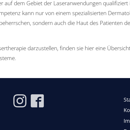
er auf dem Gebiet der Laseranwendungen qualifiziert 
petenz kann nur von einem spezialisierten Dermato
zu beherrschen, sondern auch die Haut des Patienten 
rtherapie darzustellen, finden sie hier eine Übersich
ysteme.
St
Ko
Im