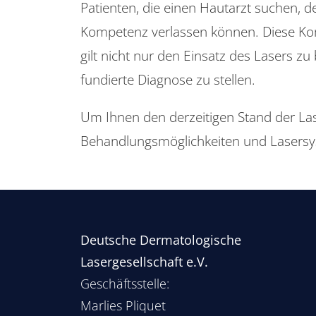
Patienten, die einen Hautarzt suchen, d
Kompetenz verlassen können. Diese Kom
gilt nicht nur den Einsatz des Lasers 
fundierte Diagnose zu stellen.
Um Ihnen den derzeitigen Stand der Lase
Behandlungsmöglichkeiten und Lasers
Deutsche Dermatologische
Lasergesellschaft e.V.
Geschäftsstelle:
Marlies Pliquet