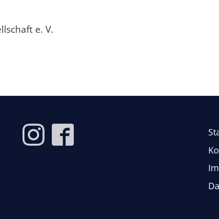
schaft e. V.
St
Ko
Im
Da